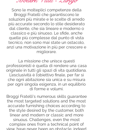
Modern Villa - Zurigo
Sono le molteplici competenze della
Broggi Fratelli che garantiscono le
soluzioni più mirate e le scelte di arredo
più accurate secondo lo stile desiderato
dal cliente, che sia lineare e moderno o
classico e più sinuoso. Le sfide, anche
quelle più complesse dal punto di vista
tecnico, non sono mai state un ostacolo,
anzi una motivazione in più per crescere e
migliorare.
La missione che unisce questi
professionisti è quella di rendere una casa
originale in tutti gli spazi di vita quotidiana.
L’esclusività è l’obiettivo finale, per far sì
che ogni abitazione sia unica e su misura
per ogni singola esigenza, in un equilibrio
di forme e volumi.
Broggi Fratelli's numerous skills guarantee
the most targeted solutions and the most
accurate furnishing choices according to
the style desired by the customer, both
linear and modern or classic and more
sinuous. Challenges, even the most
complex ones from a technical point of
view, have never been an obstacle, indeed