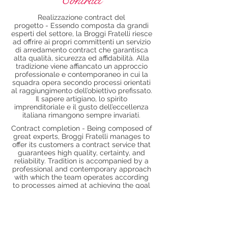
Contract
Realizzazione contract del
progetto - Essendo composta da grandi
esperti del settore, la Broggi Fratelli riesce
ad offrire ai propri committenti un servizio
di arredamento contract che garantisca
alta qualità, sicurezza ed affidabilità. Alla
tradizione viene affiancato un approccio
professionale e contemporaneo in cui la
squadra opera secondo processi orientati
al raggiungimento dell’obiettivo prefissato.
Il sapere artigiano, lo spirito
imprenditoriale e il gusto dell’eccellenza
italiana rimangono sempre invariati.
Contract completion - Being composed of
great experts, Broggi Fratelli manages to
offer its customers a contract service that
guarantees high quality, certainty, and
reliability. Tradition is accompanied by a
professional and contemporary approach
with which the team operates according
to processes aimed at achieving the goal
set. Artisan knowledge, entrepreneurial
spirit and the taste of Italian excellence
remain unchanged.